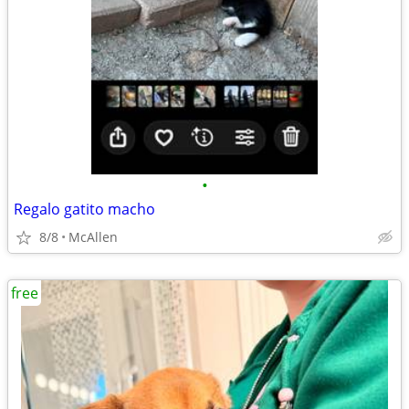
•
Regalo gatito macho
8/8
McAllen
free