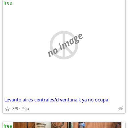
free
no image
Levanto aires centrales/d ventana k ya no ocupa
8/9
Psja
free