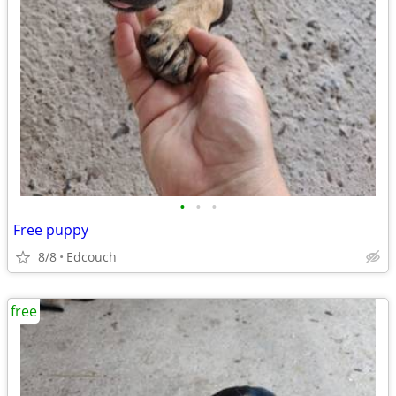
•
•
•
Free puppy
8/8
Edcouch
free