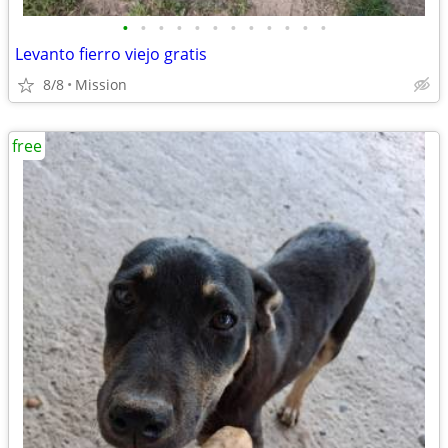
•
•
•
•
•
•
•
•
•
•
•
•
Levanto fierro viejo gratis
8/8
Mission
free