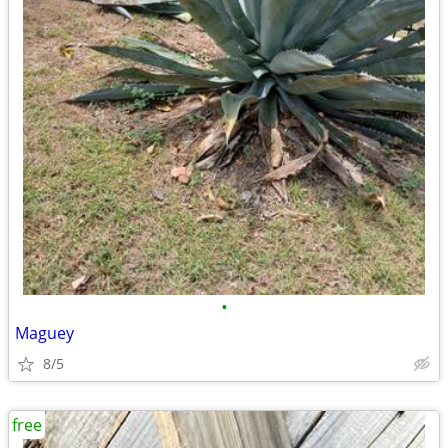
•
Maguey
8/5
free