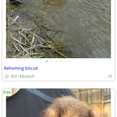
•
•
•
•
•
•
Rehoming biscuit
8/3
Edcouch
free