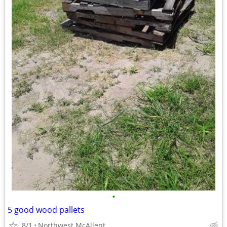
•
5 good wood pallets
8/1
Northwest McAllent