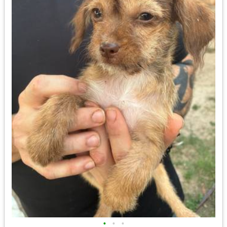
•
•
•