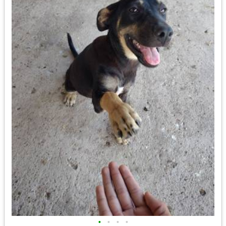
•
•
•
•