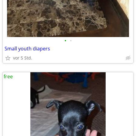
•
•
Small youth diapers
vor 5 Std.
free