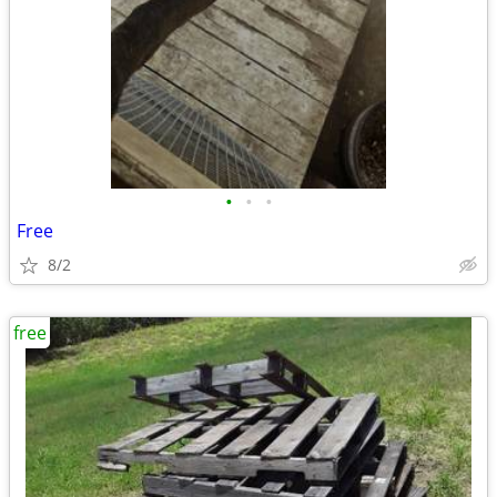
•
•
•
Free
8/2
free