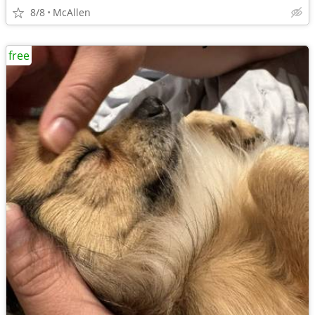
8/8
McAllen
free