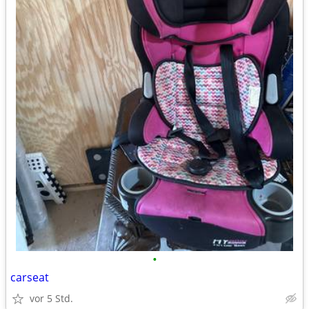
•
carseat
vor 5 Std.