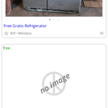
•
•
•
Free Gratis Refrigerator
8/9
Weslaco
free
no image