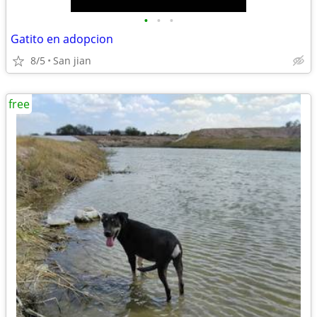
•
•
•
Gatito en adopcion
8/5
San jian
free