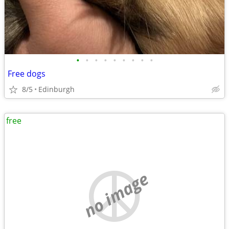
•
•
•
•
•
•
•
•
•
Free dogs
8/5
Edinburgh
free
no image