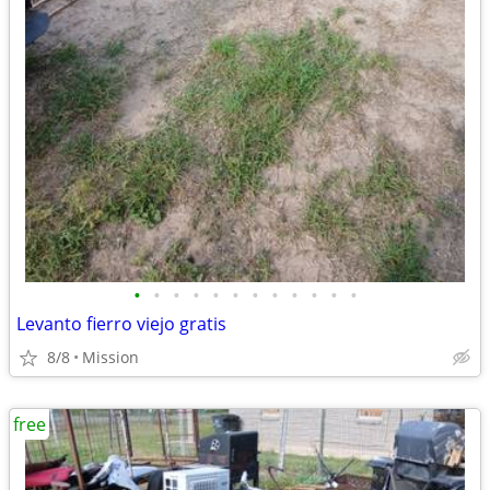
•
•
•
•
•
•
•
•
•
•
•
•
Levanto fierro viejo gratis
8/8
Mission
free