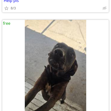
Help pls
8/3
free