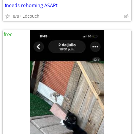
❗needs rehoming ASAP❗
8/8
Edcouch
free