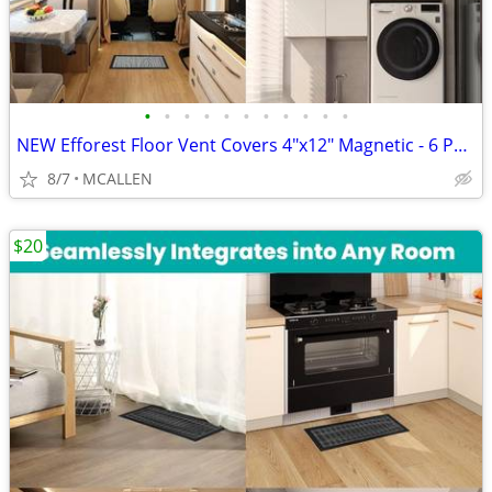
•
•
•
•
•
•
•
•
•
•
•
NEW Efforest Floor Vent Covers 4"x12" Magnetic - 6 Pack Air Vent
8/7
MCALLEN
$20