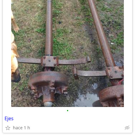
•
Ejes
hace 1 h