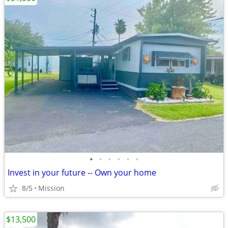
•
•
•
•
•
•
Invest in your future -- Own your home
8/5
Mission
$13,500