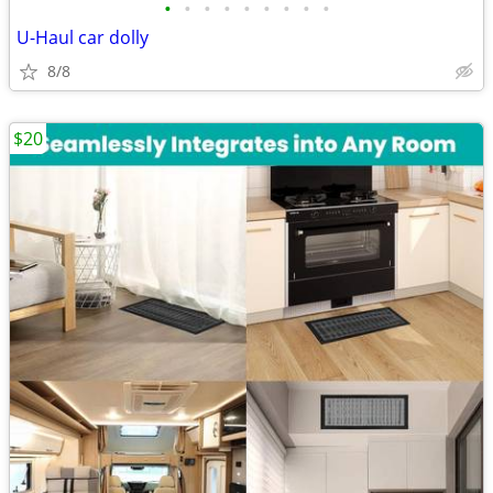
•
•
•
•
•
•
•
•
•
U-Haul car dolly
8/8
$20