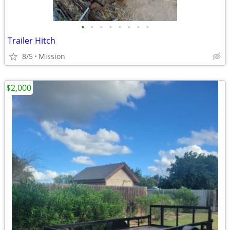
•
•
•
•
•
•
•
•
Trailer Hitch
8/5
Mission
$2,000