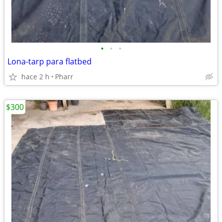
•
•
•
Lona-tarp para flatbed
hace 2 h
Pharr
$300