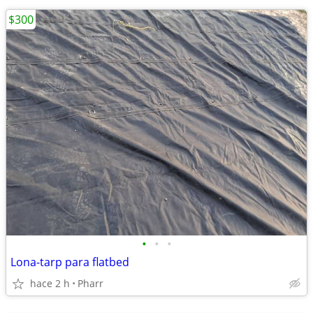
$300
•
•
•
Lona-tarp para flatbed
hace 2 h
Pharr