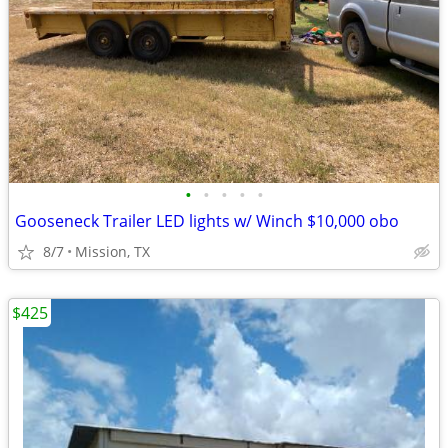
•
•
•
•
•
Gooseneck Trailer LED lights w/ Winch $10,000 obo
8/7
Mission, TX
$425