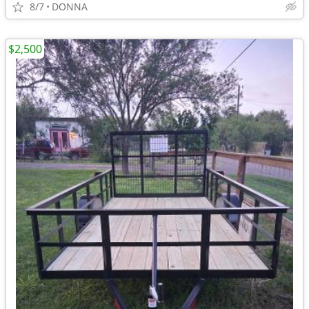
8/7
DONNA
$2,500