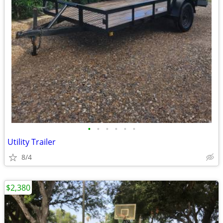
•
•
•
•
•
•
Utility Trailer
8/4
$2,380