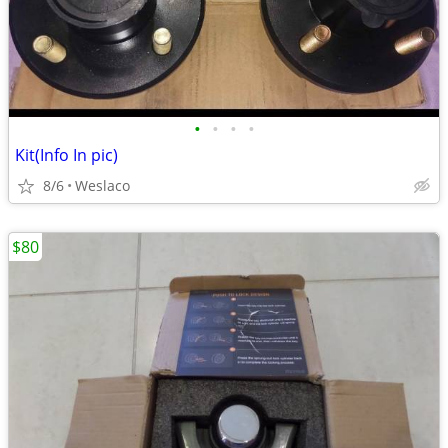
•
•
•
•
Kit(Info In pic)
8/6
Weslaco
$80