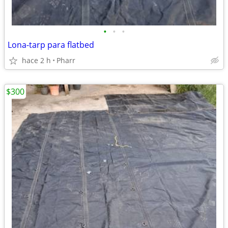
•
•
•
Lona-tarp para flatbed
hace 2 h
Pharr
$300