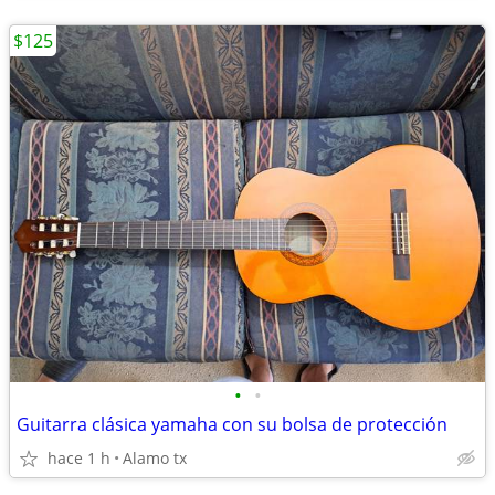
$125
•
•
Guitarra clásica yamaha con su bolsa de protección
hace 1 h
Alamo tx