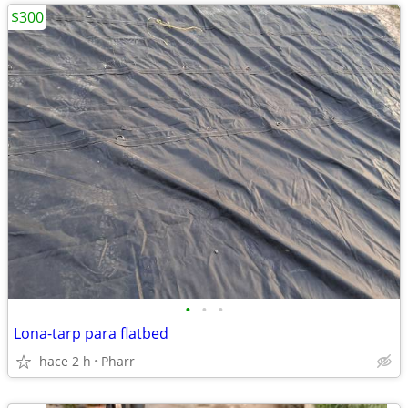
$300
•
•
•
Lona-tarp para flatbed
hace 2 h
Pharr