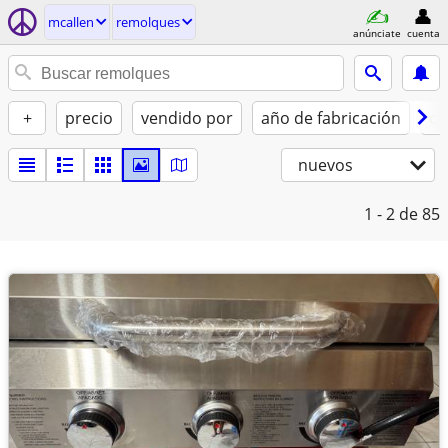
mcallen
remolques
anúnciate
cuenta
+
precio
vendido por
año de fabricación
co
nuevos
1 - 2
de 85