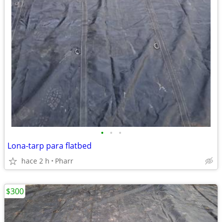
•
•
•
Lona-tarp para flatbed
hace 2 h
Pharr
$300