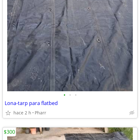
•
•
•
Lona-tarp para flatbed
hace 2 h
Pharr
$300