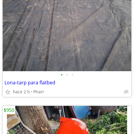
•
•
•
Lona-tarp para flatbed
hace 2 h
Pharr
$950