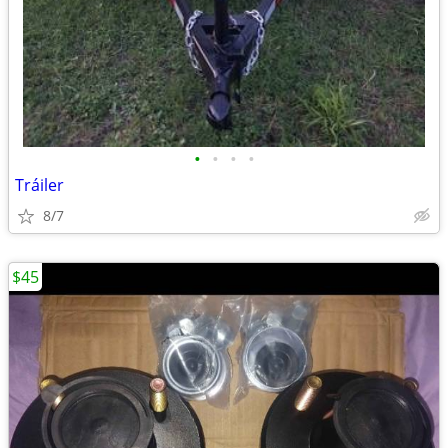
•
•
•
•
Tráiler
8/7
$45