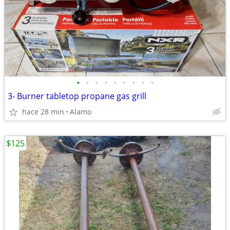
•
•
•
•
•
•
•
•
•
3- Burner tabletop propane gas grill
hace 28 min
Alamo
$125