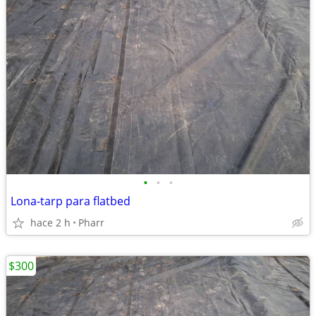
•
•
•
Lona-tarp para flatbed
hace 2 h
Pharr
$300