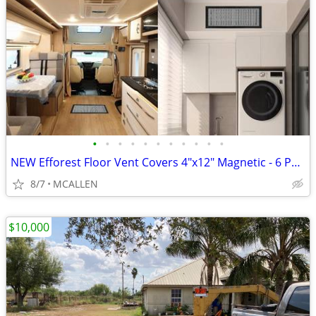
•
•
•
•
•
•
•
•
•
•
•
NEW Efforest Floor Vent Covers 4"x12" Magnetic - 6 Pack Air Vent
8/7
MCALLEN
$10,000