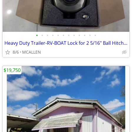
•
•
•
•
•
•
•
•
•
•
•
•
Heavy Duty Trailer-RV-BOAT Lock for 2 5/16" Ball Hitch Coupler
8/6
MCALLEN
$19,750