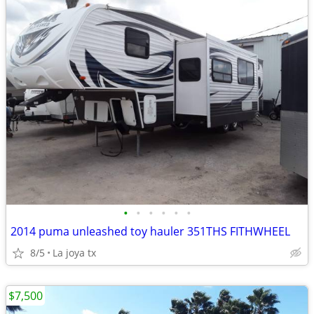
•
•
•
•
•
•
2014 puma unleashed toy hauler 351THS FITHWHEEL
8/5
La joya tx
$7,500