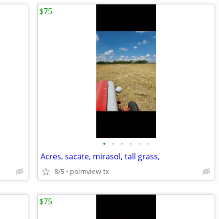
$75
•
•
•
•
•
•
Acres, sacate, mirasol, tall grass,
8/5
palmview tx
$75