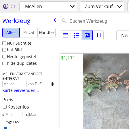
CL
McAllen
Zum Verkauf
Werkzeug
Alles
Privat
Händler
Neu
Nur Suchtitel
hat Bild
Heute gepostet
$1,111
hide duplicates
MEILEN VOM STANDORT
ENTFERNT

Karte verwenden...
Preis
Kostenlos
$
– $
avg: $122