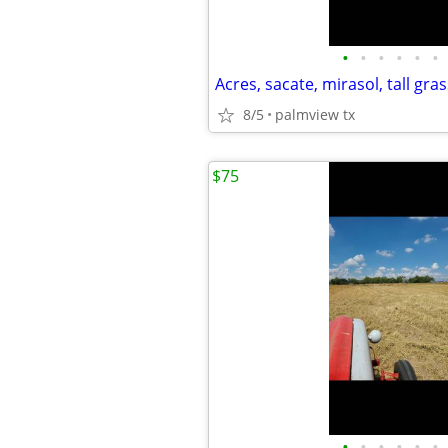
•
•
•
•
•
•
Acres, sacate, mirasol, tall gras
8/5
palmview tx
$75
•
•
•
•
•
•