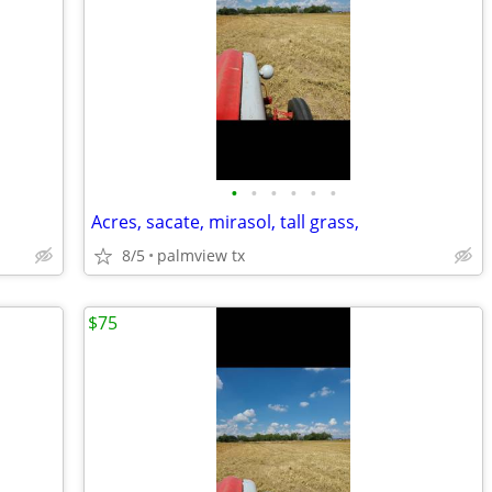
•
•
•
•
•
•
Acres, sacate, mirasol, tall grass,
8/5
palmview tx
$75