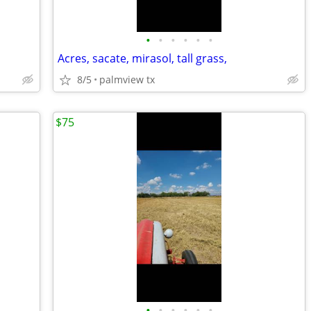
•
•
•
•
•
•
Acres, sacate, mirasol, tall grass,
8/5
palmview tx
$75
•
•
•
•
•
•