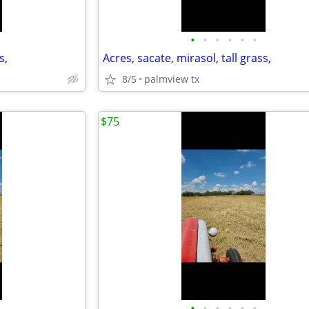
•
•
•
•
•
•
s,
Acres, sacate, mirasol, tall grass,
8/5
palmview tx
$75
•
•
•
•
•
•