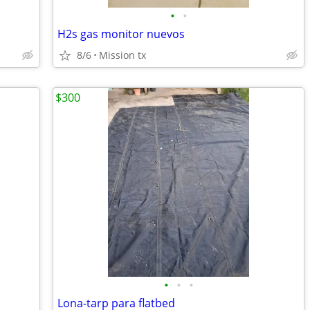
•
•
H2s gas monitor nuevos
8/6
Mission tx
$300
•
•
•
Lona-tarp para flatbed