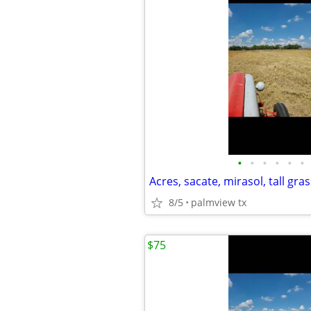
•
•
•
•
•
•
Acres, sacate, mirasol, tall gras
8/5
palmview tx
$75