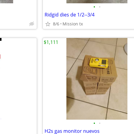
•
•
Ridgid dies de 1/2--3/4
8/6
Mission tx
$1,111
•
•
H2s gas monitor nuevos