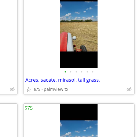
•
•
•
•
•
•
Acres, sacate, mirasol, tall grass,
8/5
palmview tx
$75