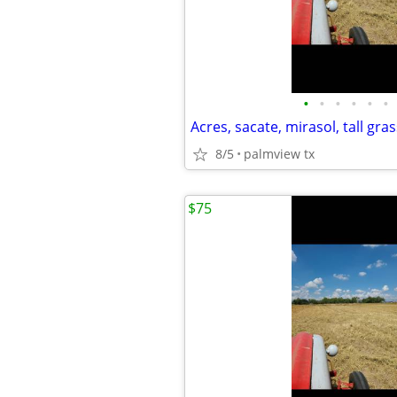
•
•
•
•
•
•
Acres, sacate, mirasol, tall gras
8/5
palmview tx
$75