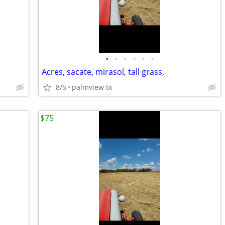
•
•
•
•
•
•
Acres, sacate, mirasol, tall grass,
8/5
palmview tx
$75