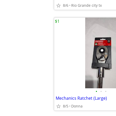
8/6
Rio Grande city tx
$1
•
•
•
Mechanics Ratchet (Large)
8/5
Donna