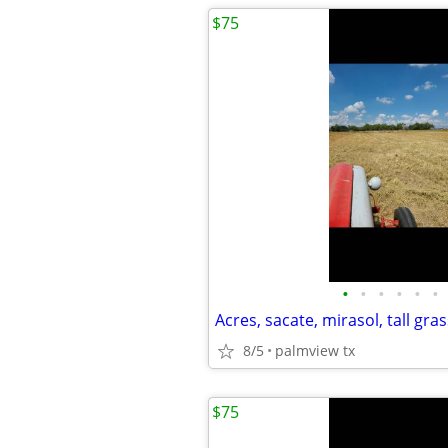
$75
•
•
•
•
•
•
Acres, sacate, mirasol, tall gras
8/5
palmview tx
$75