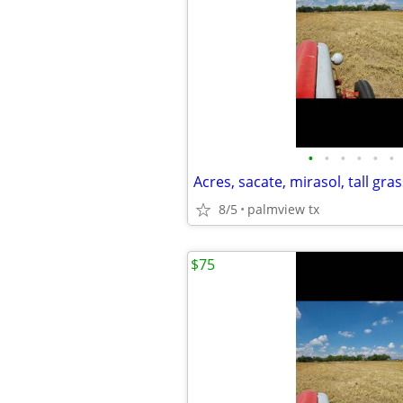
•
•
•
•
•
•
Acres, sacate, mirasol, tall gras
8/5
palmview tx
$75