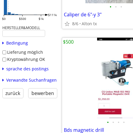
•
•
•
Caliper de 6"-y 3"
$111k
$0
$500
$1k
8/6
Alton tx
HERSTELLER&MODELL
$500
Bedingung
Lieferung möglich
Kryptowährung OK
sprache des postings
Verwandte Suchanfragen
zurück
bewerben
•
•
•
•
Bds magnetic drill