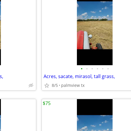
•
•
•
•
•
•
s,
Acres, sacate, mirasol, tall grass,
8/5
palmview tx
$75