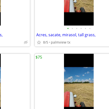
•
•
•
•
•
•
s,
Acres, sacate, mirasol, tall grass,
8/5
palmview tx
$75