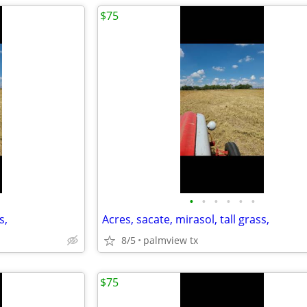
$75
•
•
•
•
•
•
s,
Acres, sacate, mirasol, tall grass,
8/5
palmview tx
$75