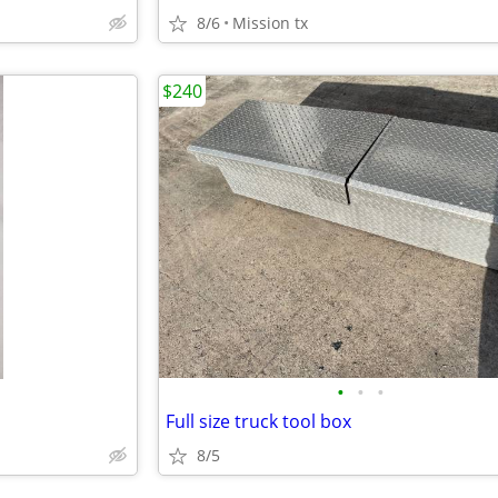
8/6
Mission tx
$240
•
•
•
Full size truck tool box
8/5