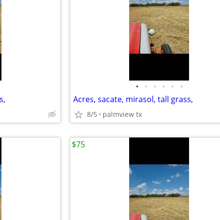
•
•
•
•
•
•
s,
Acres, sacate, mirasol, tall grass,
8/5
palmview tx
$75