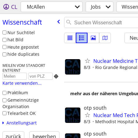
CL
McAllen
Jobs
Wissen
Wissenschaft
Nur Suchtitel
Neu
hat Bild
Heute gepostet
hide duplicates
Nuclear Medicine 
MEILEN VOM STANDORT
8/3
Rio Grande Regional
ENTFERNT

Karte verwenden...
Praktikum
mehr aus der näheren Umgebung
Gemeinnützige
Organisation
otp south
Telearbeit OK
Nuclear Med Tech
8/3
Methodist Hospital 
Anstellungsart
otp south
zurück
bewerben