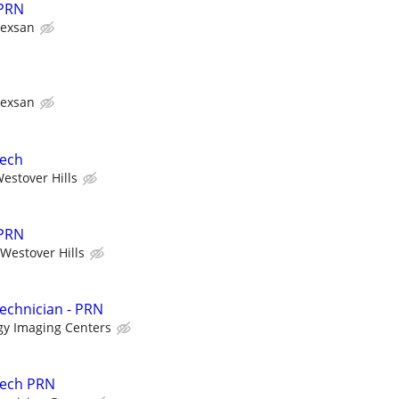
 PRN
Texsan
Texsan
Tech
estover Hills
 PRN
Westover Hills
echnician - PRN
gy Imaging Centers
Tech PRN