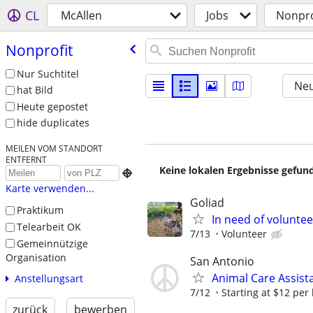
CL
McAllen
Jobs
Nonpro
Nonprofit
Nur Suchtitel
Neu
hat Bild
Heute gepostet
hide duplicates
MEILEN VOM STANDORT
ENTFERNT
Keine lokalen Ergebnisse gefund

Karte verwenden...
Goliad
Praktikum
In need of voluntee
Telearbeit OK
7/13
Volunteer
Gemeinnützige
Organisation
San Antonio
Animal Care Assista
Anstellungsart
7/12
Starting at $12 per
zurück
bewerben