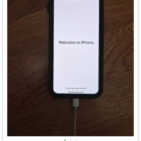
•
•
•