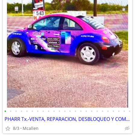
•
•
•
•
•
•
•
•
•
•
•
•
•
•
•
•
•
•
•
•
•
•
•
•
PHARR Tx.-VENTA, REPARACION, DESBLOQUEO Y COMPPRA de TELEFONOS... - $9
8/3
Mcallen