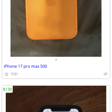
•
iPhone 17 pro max 500
7/31
$130