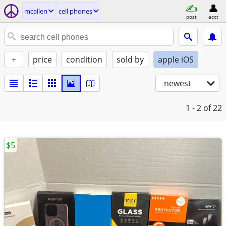
mcallen
cell phones
post
acct
+
price
condition
sold by
apple iOS
newest
1 - 2
of 22
$5