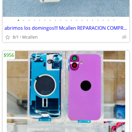
•
•
•
•
•
•
•
•
•
•
•
•
•
•
•
•
•
•
•
abrimos los domingos!!! Mcallen REPARACION COMPRA Y VENTA DE TELEFONOS
8/1
Mcallen
$956