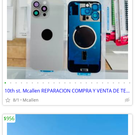
•
•
•
•
•
•
•
•
•
•
•
•
•
•
•
•
•
•
•
•
•
•
•
•
10th st. Mcallen REPARACION COMPRA Y VENTA DE TELEFONOS
8/1
Mcallen
$956