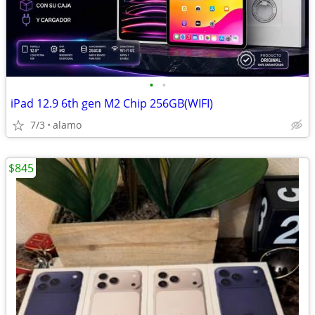
•
•
iPad 12.9 6th gen M2 Chip 256GB(WIFI)
7/3
alamo
$845