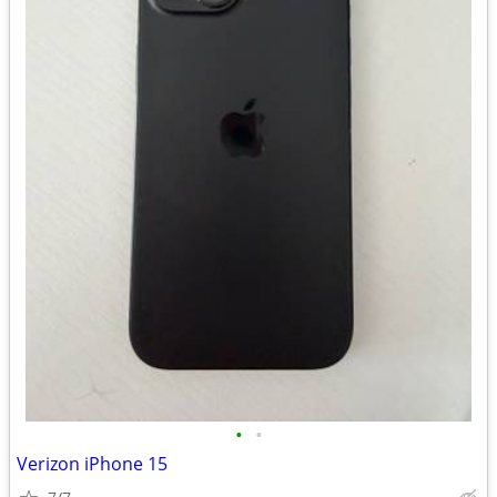
•
•
Verizon iPhone 15