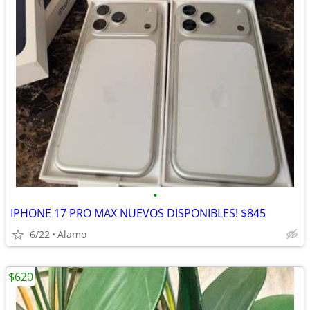
•
IPHONE 17 PRO MAX NUEVOS DISPONIBLES! $845
6/22
Alamo
$620