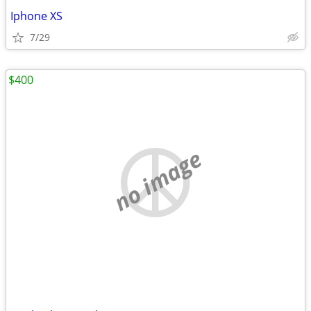
Iphone XS
7/29
$400
no image