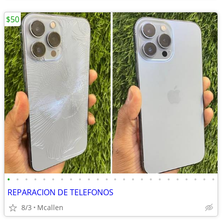
$50
•
•
•
•
•
•
•
•
•
•
•
•
•
•
•
•
•
•
•
•
•
•
•
•
REPARACION DE TELEFONOS
8/3
Mcallen