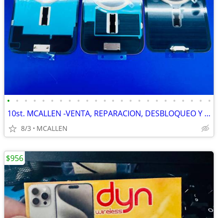
•
•
•
•
•
•
•
•
•
•
•
•
•
•
•
•
•
•
•
•
•
•
•
•
10st. MCALLEN -VENTA, REPARACION, DESBLOQUEO Y COMPPRA de TELEFONOS...
8/3
MCALLEN
$956