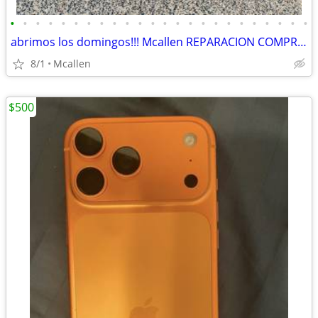
•
•
•
•
•
•
•
•
•
•
•
•
•
•
•
•
•
•
•
•
•
•
•
•
abrimos los domingos!!! Mcallen REPARACION COMPRA Y VENTA DE TELEFONOS
8/1
Mcallen
$500