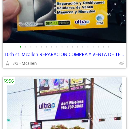
•
•
•
•
•
•
•
•
•
•
•
•
•
•
•
•
•
•
10th st. Mcallen REPARACION COMPRA Y VENTA DE TELEFONOS
8/3
Mcallen
$956