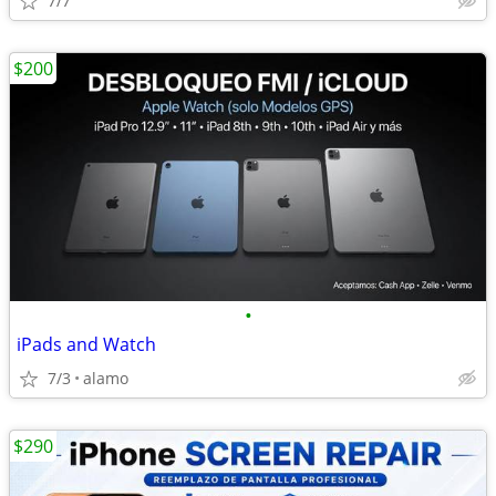
7/7
$200
•
iPads and Watch
7/3
alamo
$290