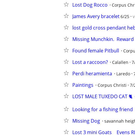
Lost Dog Rocco
Corpus Chri
James Avery bracelet
6/25
v
lost gold cross pendant heb 
Missing Munchkin.  Reward
Found female Pitbull
Corpu
Lost a raccoon?
Calallen
7
Perdi heramienta
Laredo
Paintings
Corpus Christi
7/
LOST MALE TUXEDO CAT 🐈
Looking for a fishing friend
Missing Dog
savannah heig
Lost 3 mini Goats    Evens