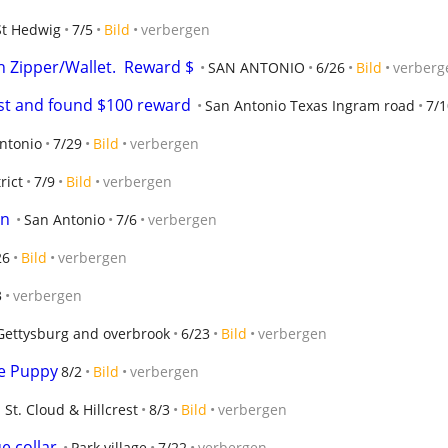
St Hedwig
7/5
Bild
verbergen
th Zipper/Wallet.  Reward $
SAN ANTONIO
6/26
Bild
verberg
lost and found $100 reward
San Antonio Texas Ingram road
7/1
ntonio
7/29
Bild
verbergen
rict
7/9
Bild
verbergen
on
San Antonio
7/6
verbergen
26
Bild
verbergen
3
verbergen
Gettysburg and overbrook
6/23
Bild
verbergen
le Puppy
8/2
Bild
verbergen
St. Cloud & Hillcrest
8/3
Bild
verbergen
e collar
Park village
7/22
verbergen