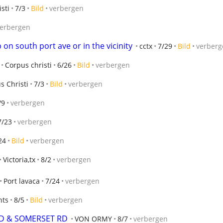
sti
7/3
Bild
verbergen
erbergen
on south port ave or in the vicinity
cctx
7/29
Bild
verberg
Corpus christi
6/26
Bild
verbergen
s Christi
7/3
Bild
verbergen
/9
verbergen
7/23
verbergen
24
Bild
verbergen
Victoria,tx
8/2
verbergen
Port lavaca
7/24
verbergen
hts
8/5
Bild
verbergen
 RD & SOMERSET RD
VON ORMY
8/7
verbergen