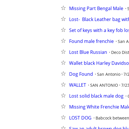
Missing Part Bengal Male
Lost-  Black Leather bag wi
Set of keys with a key fob 
Found male frenchie
San A
Lost Blue Russian
Deco Dist
Wallet black Harley Davids
Dog Found
San Antonio
7/
WALLET
SAN ANTONIO
7/2
Lost solid black male dog
Missing White Frenchie Ma
LOST DOG
Babcock between 
Saw an adult brown dog blu