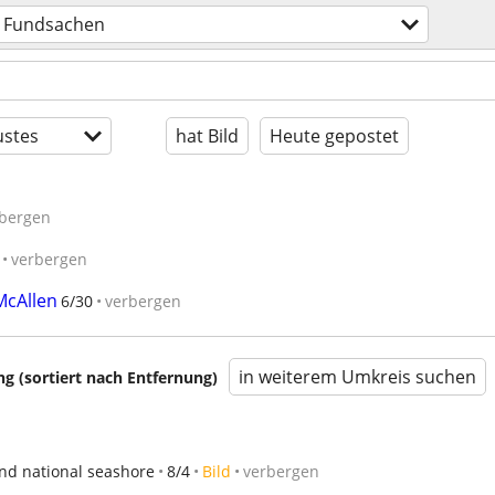
Fundsachen
stes
hat Bild
Heute gepostet
bergen
verbergen
McAllen
6/30
verbergen
in weiterem Umkreis suchen
 (sortiert nach Entfernung)
and national seashore
8/4
Bild
verbergen