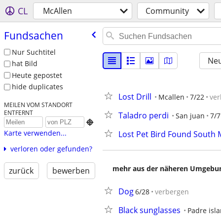
CL
McAllen
Community
Fundsachen
Nur Suchtitel
Neu
hat Bild
Heute gepostet
hide duplicates
Lost Drill
Mcallen
7/22
ver
MEILEN VOM STANDORT
ENTFERNT
Taladro perdi
San juan
7/7

Karte verwenden...
Lost Pet Bird Found South 
verloren oder gefunden?
mehr aus der näheren Umgebung
zurück
bewerben
Dog
6/28
verbergen
Black sunglasses
Padre isl