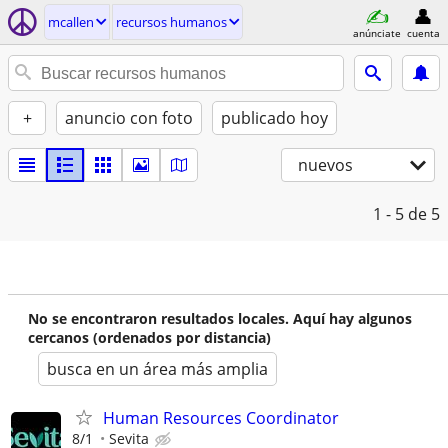
mcallen
recursos humanos
anúnciate
cuenta
+
anuncio con foto
publicado hoy
nuevos
1 - 5
de 5
No se encontraron resultados locales. Aquí hay algunos
cercanos (ordenados por distancia)
busca en un área más amplia
Human Resources Coordinator
8/1
Sevita