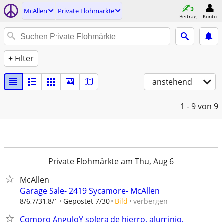
McAllen
Private Flohmärkte
Beitrag
Konto
+ Filter
anstehend
1 - 9
von 9
Private Flohmärkte am Thu, Aug 6
McAllen
Garage Sale- 2419 Sycamore- McAllen
verbergen
8/6,7/31,8/1
Gepostet 7/30
Bild
Compro AnguloY solera de hierro, aluminio,