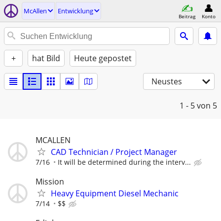
McAllen
Entwicklung
Beitrag
Konto
+
hat Bild
Heute gepostet
Neustes
1 - 5
von 5
MCALLEN
CAD Technician / Project Manager
7/16
It will be determined during the interv...
Mission
Heavy Equipment Diesel Mechanic
7/14
$$