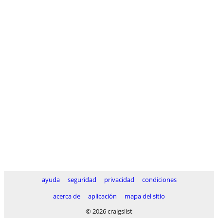
ayuda
seguridad
privacidad
condiciones
acerca de
aplicación
mapa del sitio
© 2026 craigslist