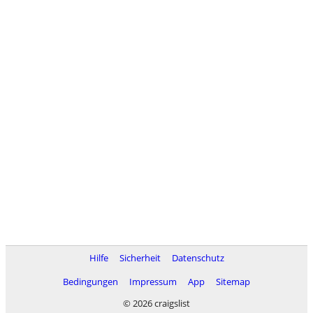
Hilfe
Sicherheit
Datenschutz
Bedingungen
Impressum
App
Sitemap
© 2026 craigslist