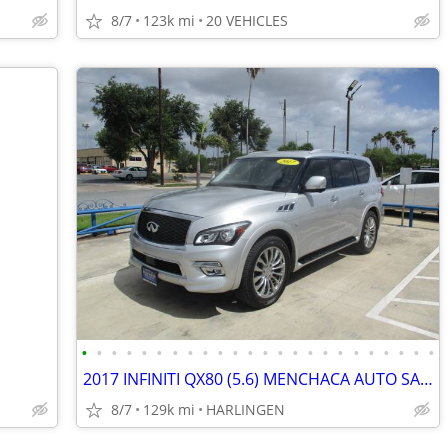
8/7
123k mi
20 VEHICLES
•
•
•
•
•
•
•
•
•
•
•
•
•
•
•
•
•
•
•
•
•
•
•
•
2017 INFINITI QX80 (5.6) MENCHACA AUTO SALES
8/7
129k mi
HARLINGEN