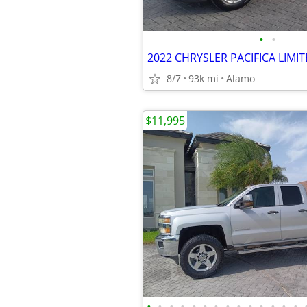
•
•
8/7
93k mi
Alamo
$11,995
•
•
•
•
•
•
•
•
•
•
•
•
•
•