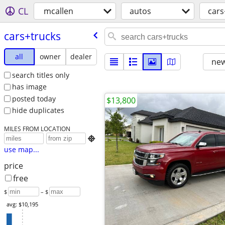
CL
mcallen
autos
cars
cars+trucks
all
owner
dealer
new
search titles only
has image
posted today
$13,800
hide duplicates
MILES FROM LOCATION

use map...
price
free
$
– $
avg: $10,195