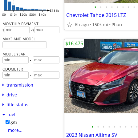
•
•
•
•
•
•
•
•
$181k
Chevrolet Tahoe 2015 LTZ
$0
$10k
$20k
$30k
$40k
MONTHLY PAYMENT
6h ago
150k mi
Pharr
-
$
$
MAKE AND MODEL
$16,475
MODEL YEAR
-
ODOMETER
-
transmission
drive
title status
fuel
gas
•
•
•
•
•
•
•
•
•
more...
2023 Nissan Altima SV