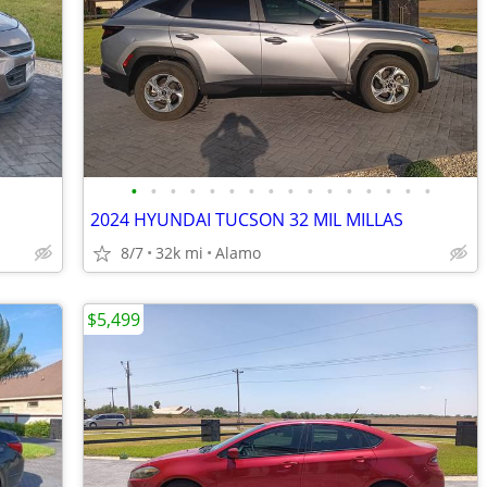
•
•
•
•
•
•
•
•
•
•
•
•
•
•
•
•
2024 HYUNDAI TUCSON 32 MIL MILLAS
8/7
32k mi
Alamo
$5,499