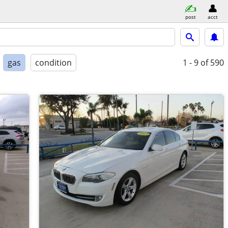
post
acct
gas
condition
1 - 9
of 590