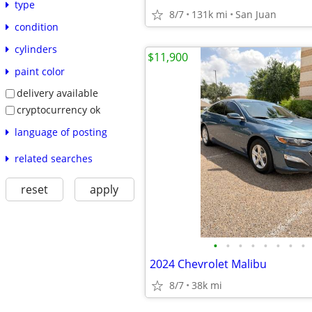
type
8/7
131k mi
San Juan
condition
cylinders
$11,900
paint color
delivery available
cryptocurrency ok
language of posting
related searches
reset
apply
•
•
•
•
•
•
•
•
2024 Chevrolet Malibu
8/7
38k mi