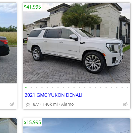
$41,995
•
•
•
•
•
•
•
•
•
•
•
•
•
•
•
•
•
•
•
•
2021 GMC YUKON DENALI
8/7
140k mi
Alamo
$15,995