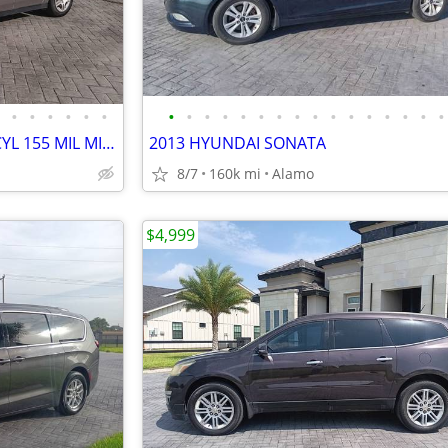
•
•
•
•
•
•
•
•
•
•
•
•
•
•
•
•
•
•
•
•
•
•
2007 CHEVROLET MALIBU LT 4CYL 155 MIL MILLAS
2013 HYUNDAI SONATA
8/7
160k mi
Alamo
$4,999