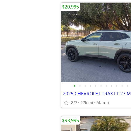
$20,995
•
•
•
•
•
•
•
•
•
•
•
2025 CHEVROLET TRAX LT 27 M
8/7
27k mi
Alamo
$93,995