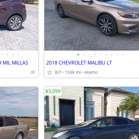
•
•
•
•
•
•
•
•
•
•
•
•
•
 MIL MILLAS
2018 CHEVROLET MALIBU LT
8/7
159k mi
Alamo
$3,099