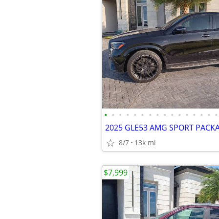
•
•
•
•
•
•
•
•
•
•
•
•
•
•
•
•
8/7
13k mi
$7,999