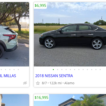
$6,995
•
•
•
•
•
•
•
•
•
•
•
•
•
•
•
•
•
IL MILLAS
2018 NISSAN SENTRA
8/7
122k mi
Alamo
$16,995