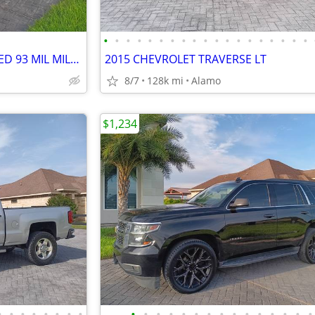
•
•
•
•
•
•
•
•
•
•
•
•
•
•
•
•
•
•
•
2022 CHRYSLER PACIFICA LIMITED 93 MIL MILLAS
2015 CHEVROLET TRAVERSE LT
8/7
128k mi
Alamo
$1,234
•
•
•
•
•
•
•
•
•
•
•
•
•
•
•
•
•
•
•
•
•
•
•