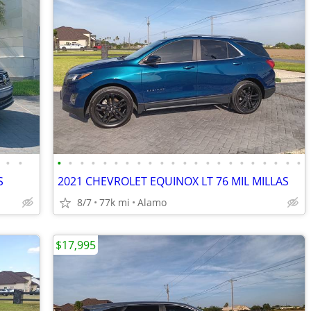
•
•
•
•
•
•
•
•
•
•
•
•
•
•
•
•
•
•
•
•
•
•
•
•
S
2021 CHEVROLET EQUINOX LT 76 MIL MILLAS
8/7
77k mi
Alamo
$17,995