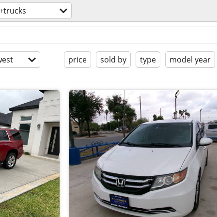
+trucks
est
price
sold by
type
model year