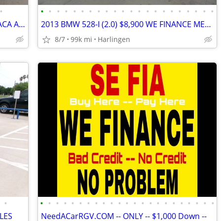
•
•
•
•
•
•
•
•
•
•
•
•
•
•
•
•
•
•
•
•
•
•
•
2016 HONDA ODYSSEY EX-L 3.5 MENCHACA AUTO SALES
2013 BMW 528-I (2.0) $8,900 WE FINANCE MENCHACA AUTO SALES
8/7
99k mi
Harlingen
•
•
•
•
•
•
•
•
•
•
•
•
•
•
•
•
•
•
•
•
•
•
•
•
LES
NeedACarRGV.COM -- ONLY -- $1,000 Down --