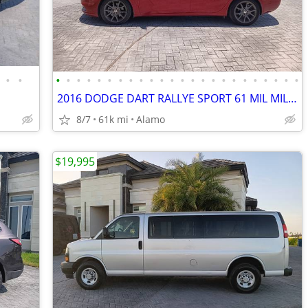
•
•
•
•
•
•
•
•
•
•
•
•
•
•
•
•
•
•
•
•
•
•
•
•
•
•
2016 DODGE DART RALLYE SPORT 61 MIL MILLAS ORIGINALES
8/7
61k mi
Alamo
$19,995