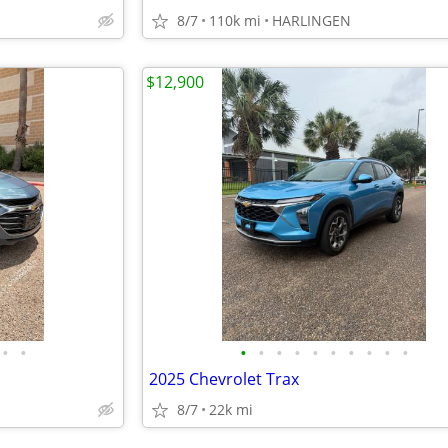
8/7
110k mi
HARLINGEN
$12,900
•
•
•
•
•
•
•
•
•
•
•
•
2025 Chevrolet Trax
8/7
22k mi