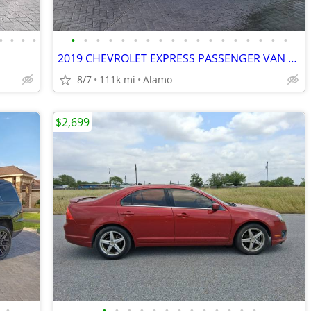
•
•
•
•
•
•
•
•
•
•
•
•
•
•
•
•
•
•
•
•
•
•
2019 CHEVROLET EXPRESS PASSENGER VAN 110 MIL MILLAS
8/7
111k mi
Alamo
$2,699
•
•
•
•
•
•
•
•
•
•
•
•
•
•