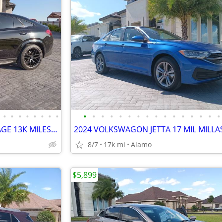
•
•
•
•
•
•
•
•
•
•
•
•
•
•
•
•
•
•
•
•
•
•
•
•
2025 GLE53 AMG SPORT PACKAGE 13K MILES 1OWNER
2024 VOLKSWAGON JETTA 17 MIL MILLA
8/7
17k mi
Alamo
$5,899