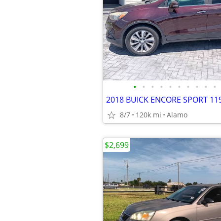
•
•
•
•
•
•
•
•
•
•
2018 BUICK ENCORE SPORT 119
8/7
120k mi
Alamo
$2,699