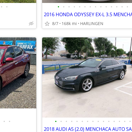
•
•
•
•
•
•
•
•
•
•
•
•
•
•
•
•
8/7
168k mi
HARLINGEN
•
•
•
•
•
•
•
•
•
•
•
•
•
•
•
•
•
2018 AUDI A5 (2.0) MENCHACA AUTO SA