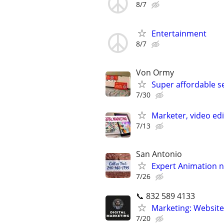
8/7
Entertainment
8/7
Von Ormy
Super affordable s
7/30
Marketer, video ed
7/13
San Antonio
Expert Animation n
7/26
📞 832 589 4133
Marketing: Website
7/20