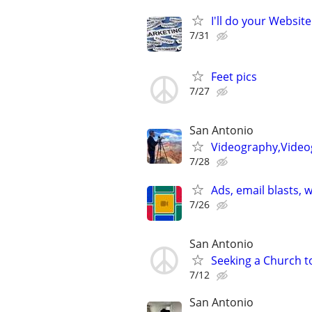
I'll do your Websit
7/31
Feet pics
7/27
San Antonio
Videography,Video
7/28
Ads, email blasts,
7/26
San Antonio
Seeking a Church to
7/12
San Antonio