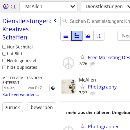
CL
McAllen
Dienstleistungen
Dienstleistungen:
Kreatives
Neu
Schaffen
Nur Suchtitel
hat Bild
Free Marketing Des
Heute gepostet
7/26
hide duplicates
MEILEN VOM STANDORT
McAllen
ENTFERNT
Photography

7/23
Karte verwenden...
zurück
bewerben
mehr aus der näheren Umgebung
Photographer