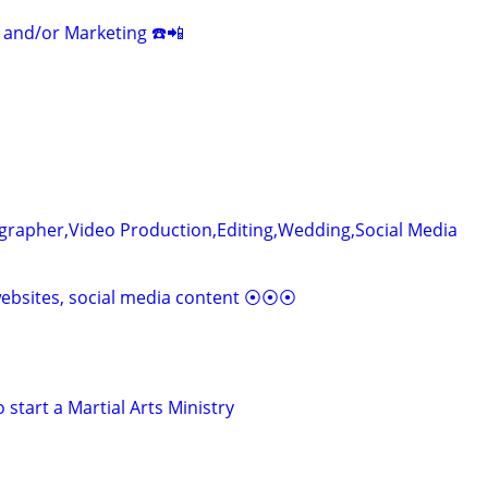
e and/or Marketing ☎️📲
grapher,Video Production,Editing,Wedding,Social Media
 websites, social media content ⦿⦿⦿
 start a Martial Arts Ministry