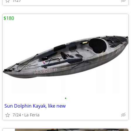
7/27
$180
•
Sun Dolphin Kayak, like new
7/24
La Feria