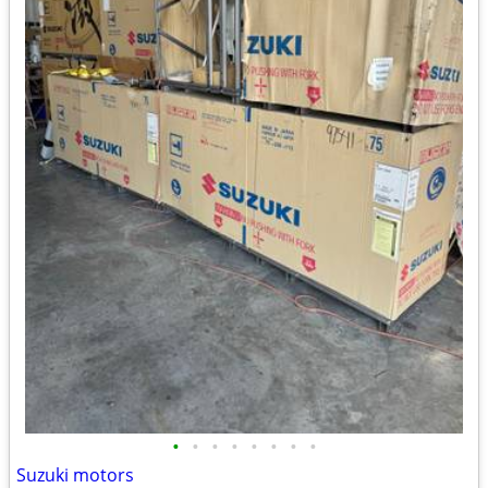
•
•
•
•
•
•
•
•
Suzuki motors