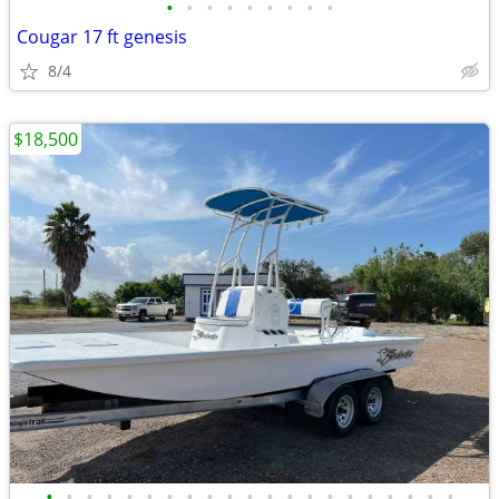
•
•
•
•
•
•
•
•
•
Cougar 17 ft genesis
8/4
$18,500
•
•
•
•
•
•
•
•
•
•
•
•
•
•
•
•
•
•
•
•
•