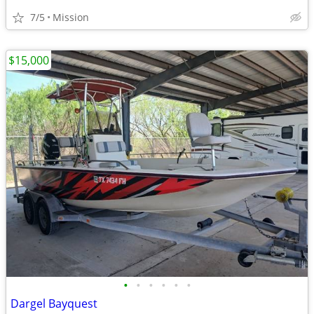
7/5
Mission
$15,000
•
•
•
•
•
•
Dargel Bayquest