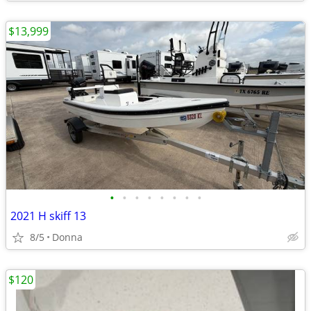
$13,999
•
•
•
•
•
•
•
•
2021 H skiff 13
8/5
Donna
$120