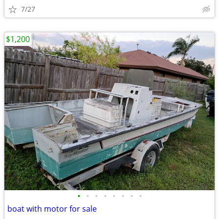
7/27
$1,200
•
•
•
•
•
•
•
•
boat with motor for sale