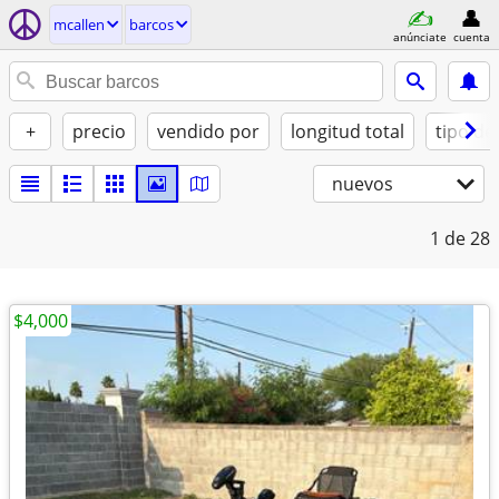
mcallen
barcos
anúnciate
cuenta
+
precio
vendido por
longitud total
tipo de
nuevos
1
de 28
$4,000