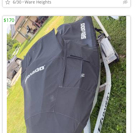
6/30
Ware Heights
$170