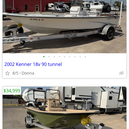
•
•
•
•
•
•
•
•
•
2002 Kenner 18v 90 tunnel
8/5
Donna
$34,999