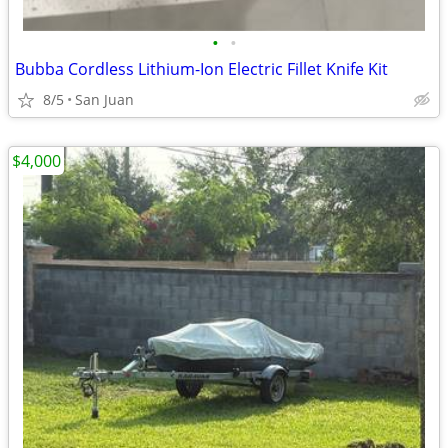
•
•
Bubba Cordless Lithium-Ion Electric Fillet Knife Kit
8/5
San Juan
$4,000