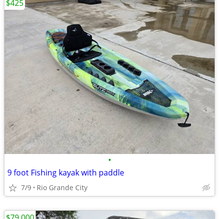
$425
•
9 foot Fishing kayak with paddle
7/9
Rio Grande City
$79,000