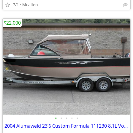
7/1
Mcallen
$22,000
•
•
•
•
•
2004 Alumaweld 23’6 Custom Formula 111230 8.1L Vortec / Hamilton 212 !