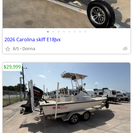
•
•
•
•
•
•
•
•
2026 Carolina skiff E18Jvx
8/5
Donna
$29,999