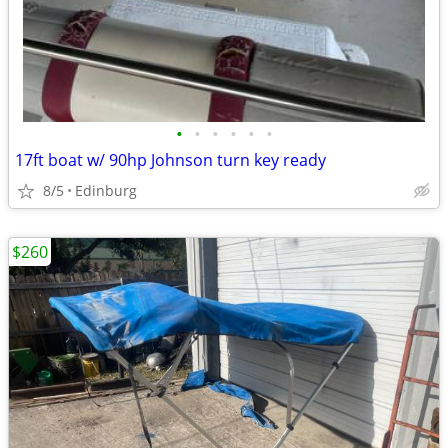
•
•
•
•
•
•
17ft boat w/ 90hp Johnson turn key ready
8/5
Edinburg
$260