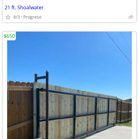
21 ft. Shoalwater
8/3
Progreso
$650