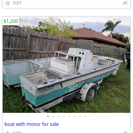
7/27
$1,200
•
•
•
•
•
•
•
•
boat with motor for sale