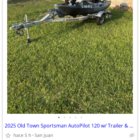
•
•
•
•
•
2025 Old Town Sportsman AutoPilot 120 w/ Trailer & Lithium Battery
hace 5 h
San Juan