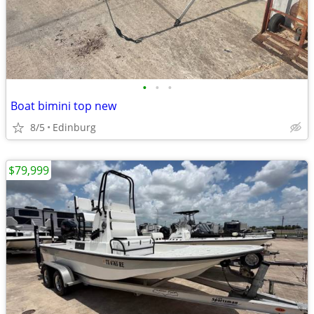
•
•
•
Boat bimini top new
8/5
Edinburg
$79,999