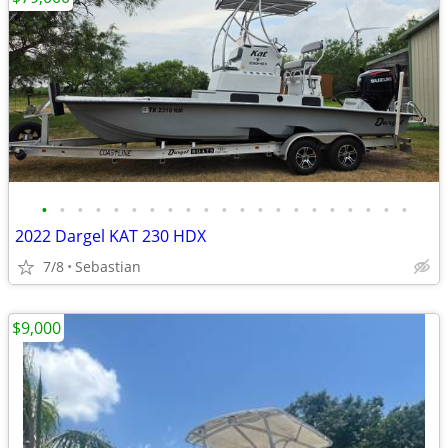
•
•
•
•
•
•
•
•
•
•
•
•
•
•
•
•
•
•
•
•
•
2022 Dargel KAT 230 HDX
7/8
Sebastian
$9,000