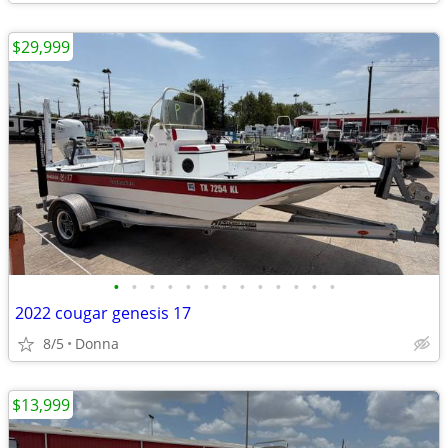
$29,999
•
•
•
•
•
•
•
•
•
•
•
•
•
2022 cougar genesis 17
8/5
Donna
$13,999