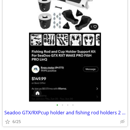
•
•
•
•
Seadoo GTX/RXPcup holder and fishing rod holders 2 sets Left and Right
6/25