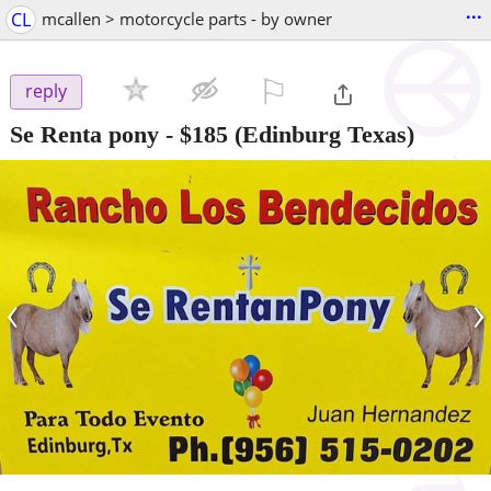
...
CL
mcallen > motorcycle parts - by owner
⚐

reply
Se Renta pony
-
$185
(Edinburg Texas)
‹
›